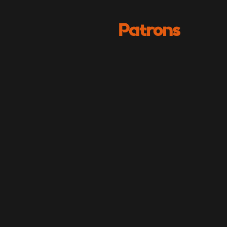
Patrons
Sharon
Morgan
CBFF – Noddwr yr Ŵyl
Gweld IMDb